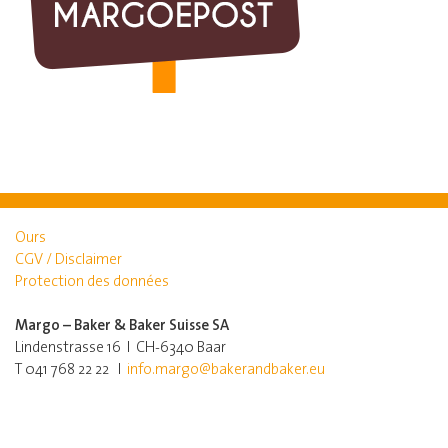
Ours
CGV / Disclaimer
Protection des données
Margo – Baker & Baker Suisse SA
Lindenstrasse 16 I CH-6340 Baar
T 041 768 22 22 I
info.margo@bakerandbaker.eu