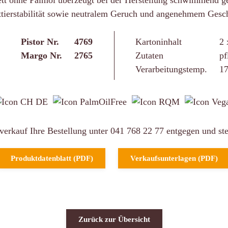
erfett ohne Palmöl überzeugt bei der Herstellung schwimmend 
ittierstabilität sowie neutralem Geruch und angenehmem Ge
Pistor Nr.
4769
Kartoninhalt
2 
Margo Nr.
2765
Zutaten
pf
Verarbeitungstemp.
17
rkauf Ihre Bestellung unter 041 768 22 77 entgegen und ste
Produktdatenblatt (PDF)
Verkaufsunterlagen (PDF)
Zurück zur Übersicht