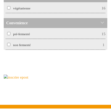
16
végétarienne
Convenience
15
pré-fermenté
1
non fermenté